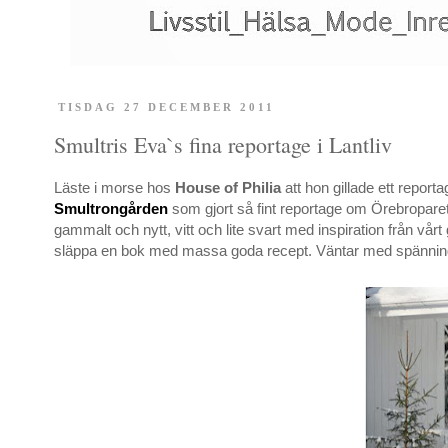
TISDAG 27 DECEMBER 2011
Smultris Eva`s fina reportage i Lantliv
Läste i morse hos
House of Philia
att hon gillade ett report
Smultrongården
som gjort så fint reportage om Örebroparet
gammalt och nytt, vitt och lite svart med inspiration från vå
släppa en bok med massa goda recept. Väntar med spännin