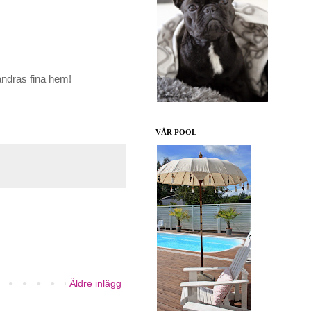
n andras fina hem!
VÅR POOL
Äldre inlägg