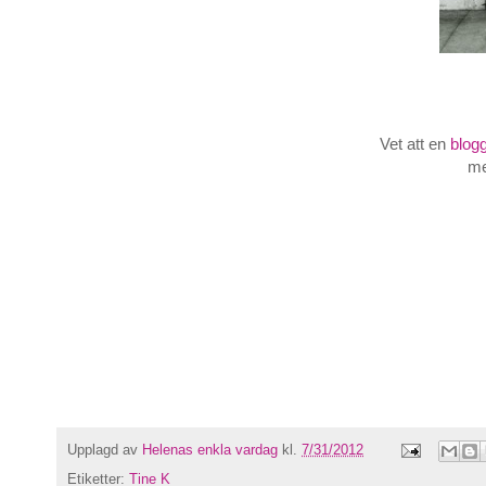
Vet att en
blog
me
Upplagd av
Helenas enkla vardag
kl.
7/31/2012
Etiketter:
Tine K